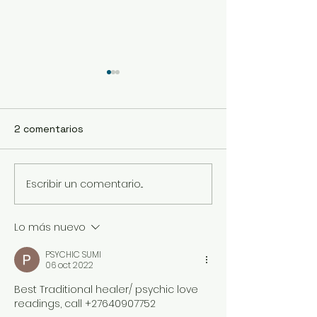
2 comentarios
Escribir un comentario...
Menú degustación
Finde largo del
Semana 17/Julio
Julio
Lo más nuevo
PSYCHIC SUMI
06 oct 2022
Best Traditional healer/ psychic love 
readings, call +27640907752