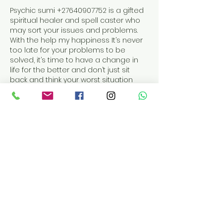
Psychic sumi +27640907752 is a gifted 
spiritual healer and spell caster who 
may sort your issues and problems.  
With the help my happiness It’s never 
too late for your problems to be 
solved, it’s time to have a change in 
life for the better and don’t just sit 
back and think your worst situation 
cannot be changed for better 
because GOD helps those who help 
themselves, could submit to me your 
details…
Mostrar más
Me gusta
Reaccionar
PSYCHIC SUMI
06 oct 2022
((((+27640907752 )))) Reconcile with 