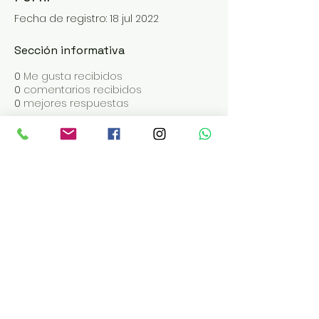
Fecha de registro: 18 jul 2022
Sección informativa
0
Me gusta recibidos
0
comentarios recibidos
0
mejores respuestas
ABRIMOS DE MARTES A SÁBADO
EN LOS TURNOS DE 19 | 20 | 21:30
Reservas:
pacha.meitre.c
om
Administración Tel:
+543868412206