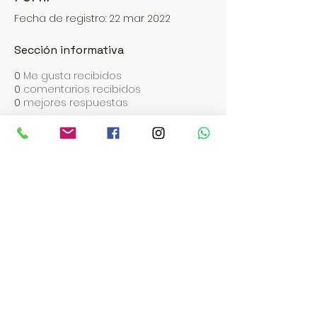
Fecha de registro: 22 mar 2022
Sección informativa
0
Me gusta recibidos
0
comentarios recibidos
0
mejores respuestas
ABRIMOS DE MARTES A SÁBADO
EN LOS TURNOS DE 19 | 20 | 21:30
Reservas:
pacha.meitre.c
om
Administración Tel:
+543868412206