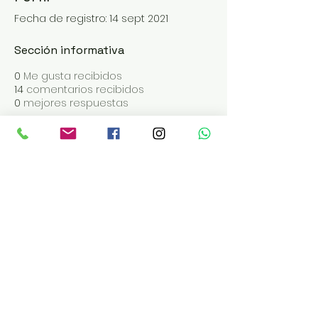
Fecha de registro: 14 sept 2021
Sección informativa
0
Me gusta recibidos
14
comentarios recibidos
0
mejores respuestas
ABRIMOS DE MARTES A SÁBADO
EN LOS TURNOS DE 19 | 20 | 21:30
Reservas:
pacha.meitre.c
om
Administración Tel:
+543868412206