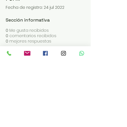
Fecha de registro: 24 jul 2022
Sección informativa
0
Me gusta recibidos
0
comentarios recibidos
0
mejores respuestas
ABRIMOS DE MARTES A SÁBADO
EN LOS TURNOS DE 19 | 20 | 21:30
Reservas:
pacha.meitre.c
om
Administración Tel:
+543868412206