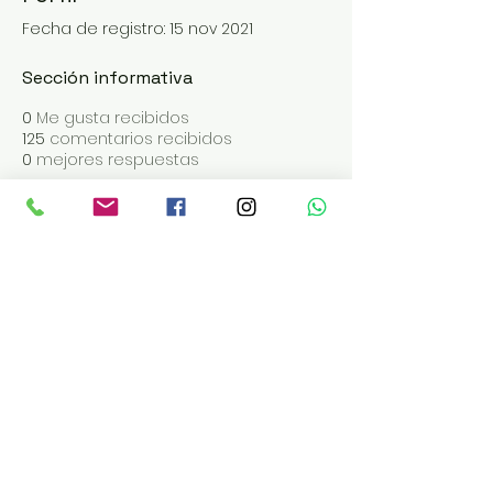
Fecha de registro: 15 nov 2021
Sección informativa
0
Me gusta recibidos
125
comentarios recibidos
0
mejores respuestas
ABRIMOS DE MARTES A SÁBADO
EN LOS TURNOS DE 19 | 20 | 21:30
Reservas:
pacha.meitre.c
om
Administración Tel:
+543868412206