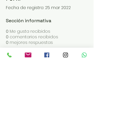
Fecha de registro: 25 mar 2022
Sección informativa
0
Me gusta recibidos
0
comentarios recibidos
0
mejores respuestas
ABRIMOS DE MARTES A SÁBADO
EN LOS TURNOS DE 19 | 20 | 21:30
Reservas:
pacha.meitre.c
om
Administración Tel:
+543868412206