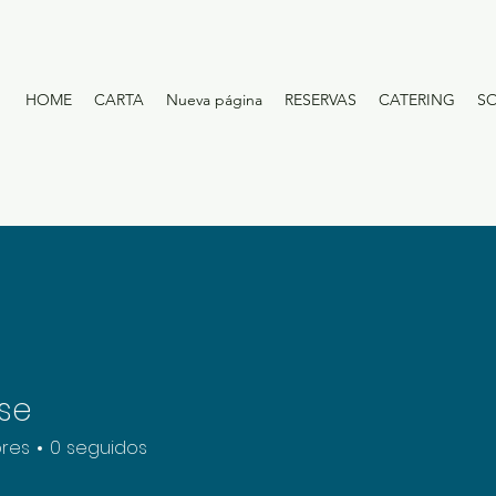
HOME
CARTA
Nueva página
RESERVAS
CATERING
S
ose
res
0
seguidos