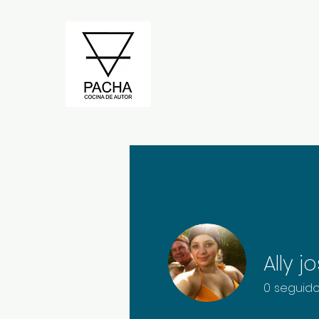
Ally j
0
seguido