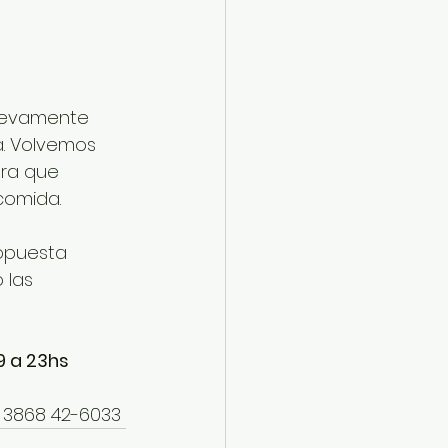
uevamente 
. Volvemos 
ra que 
comida.
opuesta 
 las 
9 a 23hs
4 3868 42-6033