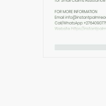
for Small Claims Assistance
FOR MORE INFORMATION   
Email: info@instantpalmre
Call/WhatsApp: +276409077
Website: https://instantpa
Me gusta
Reacciona