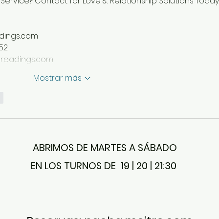
 Service? Contact for Love & Relationship Solutions Today.
adings.com
52
lmreadings.com
Mostrar más
r
ABRIMOS DE MARTES A SÁBADO
EN LOS TURNOS DE 19 | 20 | 21:30