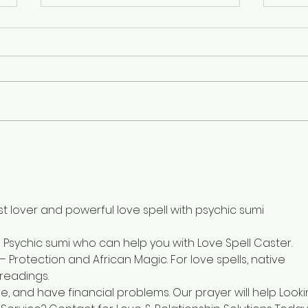
Find
Menú degustación
Semana 17/Julio
t lover and powerful love spell with psychic sumi
m Psychic sumi who can help you with Love Spell Caster. 
– Protection and African Magic. For love spells, native 
 readings.